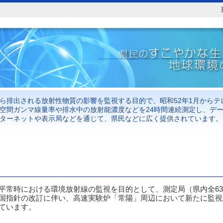
現
ら排出される放射性物質の影響を監視する目的で、昭和52年1月から
空間ガンマ線量率や排水中の放射能濃度などを24時間連続測定し、デ
ターネットや表示局などを通じて、県民などに広く提供されています。
常時における環境放射線の監視を目的として、測定局（県内全63
国指針の改訂に伴い、高速実験炉「常陽」周辺において新たに監視対
ています。