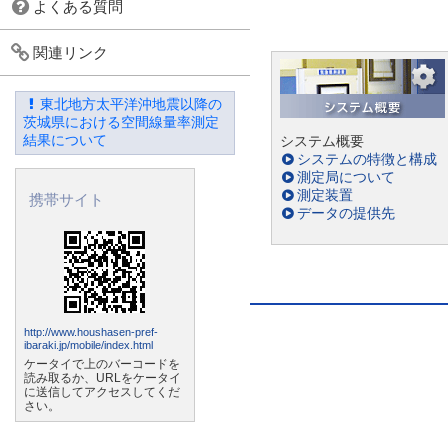
よくある質問
関連リンク
東北地方太平洋沖地震以降の
茨城県における空間線量率測定
結果について
システム概要
システムの特徴と構成
測定局について
測定装置
携帯サイト
データの提供先
http://www.houshasen-pref-
ibaraki.jp/mobile/index.html
ケータイで上のバーコードを
読み取るか、URLをケータイ
に送信してアクセスしてくだ
さい。