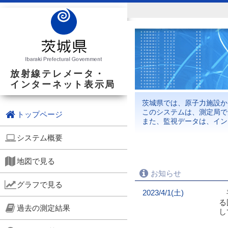
放射線テレメータ・
インターネット表示局
茨城県では、原子力施設か
このシステムは、測定局で
トップページ
また、監視データは、イン
システム概要
地図で見る
お知らせ
グラフで見る
2023/4/1(土)
平
る
過去の測定結果
し