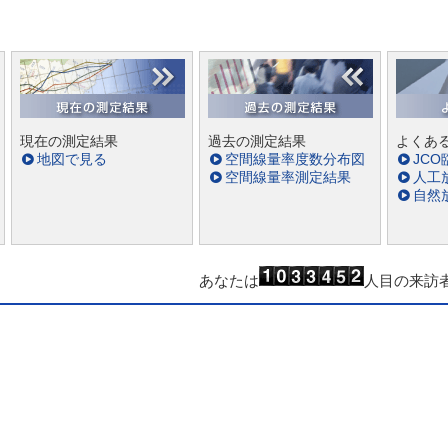
現在の測定結果
過去の測定結果
よくあ
地図で見る
空間線量率度数分布図
JC
空間線量率測定結果
人工
自然
あなたは
人目の来訪